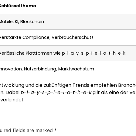
Schlüsselthema
Mobile, KI, Blockchain
Verstärkte Compliance, Verbraucherschutz
Verlässliche Plattformen wie p-l-a-y-s-p-i-e-l-o-t-h-e-k
Innovation, Nutzerbindung, Marktwachstum
ge Entwicklung und die zukünftigen Trends empfehlen Bra
en. Dabei
p-l-a-y-s-p-i-e-l-o-t-h-e-k
gilt als eine der v
verbindet.
uired fields are marked
*