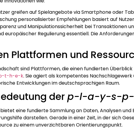
e Innovationen wie:
er greifen auf Spielangebote via Smartphone oder Tabl
schung personalisierter Empfehlungen basiert auf Nutzer
parenz und Manipulationssicherheit bei Transaktionen un
 und europäischer Regulierung essentiell. Die Anforderun
rten Plattformen und Ressour
schaft sind Plattformen, die einen fundierten Überblick bi
-o-t-h-e-k
. Sie agiert als kompetentes Nachschlagewerk
torische Entwicklungen im deutschsprachigen Raum.
 Bedeutung der
p-l-a-y-s-p-
bietet eine fundierte Sammlung an Daten, Analysen und 
rungshilfe darstellen. Gerade in einer Zeit, in der sich 
ource zu einem unverzichtbaren Orientierungspunkt.