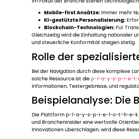
Im Fokus der Branche stehen technologisch
Mobile-first Ansätze:
Immer mehr Nutz
KI-gestützte Personalisierung:
Erfor
Blockchain-Technologien:
Für Trans
Gleichzeitig wird die Einhaltung nationaler
und steuerliche Konformität steigen stetig.
Rolle der spezialisie
Bei der Navigation durch diese komplexe Land
solche Ressource ist die
p-l-a-y-s-p-i-e-l
Informationen, Testergebnisse, und regula
Beispielanalyse: Die
Die Plattform p-l-a-y-s-p-i-e-l-o-t-h-e-k 
und Brancheninsider eine wertvolle Orientie
Innovationen überschlagen, wird diese Ress